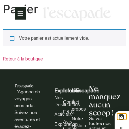
Panier
Votre panier est actuellement vide.
Retour à la boutique
Ne
Exploration
Infos
L’Escapade
L’Agence de
manquez
Nos
voyages
aucun
Contact
À
Destinations
escalade.
propos
scoop !
F.A.Q.
Suivez nos
Activités
Suivez
Notre
aventures et
Avis
toutes nos
Exploration
Histoire
évadez-
actus et
Clients