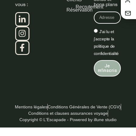
vous :
bons plans
Recrutement
Réservation
J'ai lu et
j'accepte la
politique de
confidentialité
Je
m'inscris
Mentions légales
Conditions Générales de Vente (CGV)
Conditions et clauses assurances voyage
Copyright © L'Escapade - Powered by illune studio