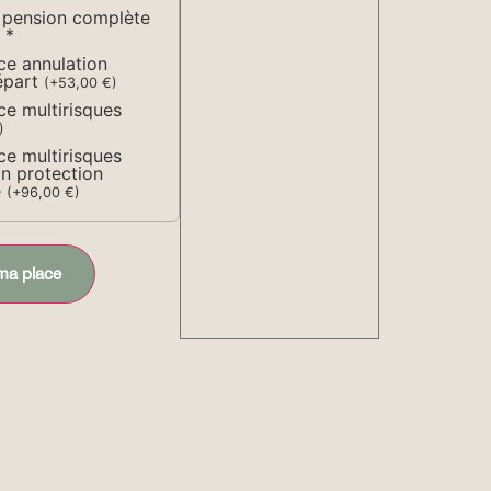
 pension complète
s
*
ce annulation
épart
(
+
53,00
€
)
ce multirisques
)
ce multirisques
n protection
e
(
+
96,00
€
)
ma place