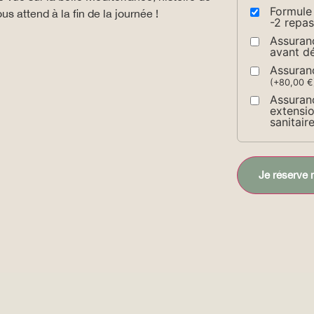
Formule
s attend à la fin de la journée !
-2 repa
Assuran
avant d
Assuran
(
+
80,00
€
Assuran
extensio
sanitair
Je réserve 