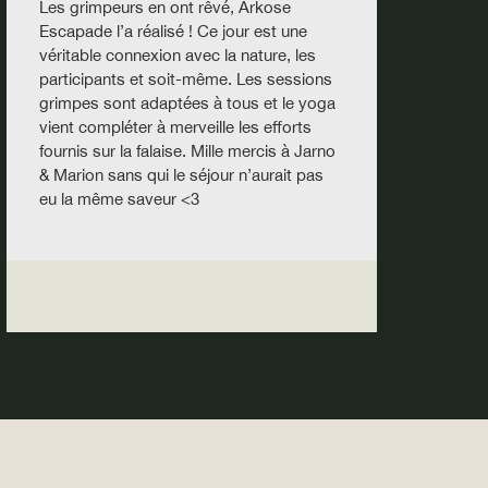
Les grimpeurs en ont rêvé, Arkose
U
Escapade l’a réalisé ! Ce jour est une
p
véritable connexion avec la nature, les
g
participants et soit-même. Les sessions
a
grimpes sont adaptées à tous et le yoga
c
vient compléter à merveille les efforts
p
fournis sur la falaise. Mille mercis à Jarno
v
& Marion sans qui le séjour n’aurait pas
é
eu la même saveur <3
p
a
l
c