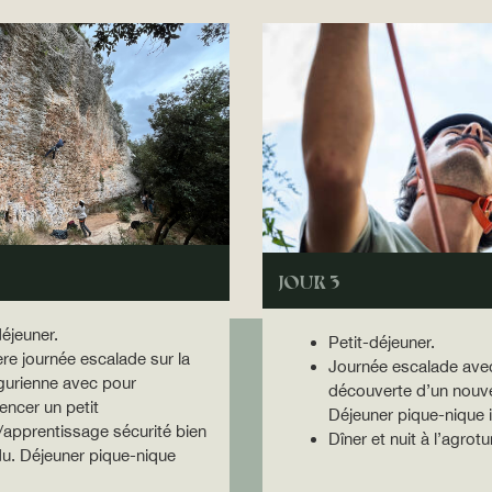
JOUR 3
déjeuner.
Petit-déjeuner.
re journée escalade sur la
Journée escalade avec
igurienne avec pour
découverte d’un nouve
ncer un petit
Déjeuner pique-nique i
/apprentissage sécurité bien
Dîner et nuit à l’agrot
u. Déjeuner pique-nique