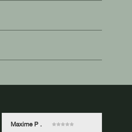
Maxime P .
V