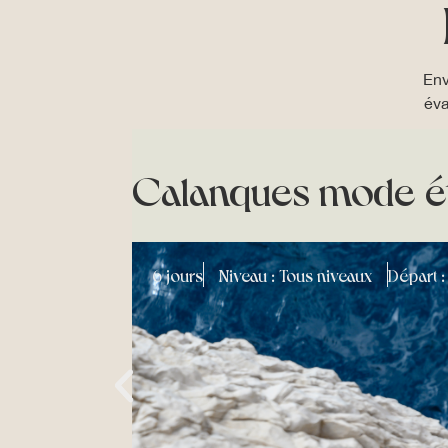
Env
éva
Calanques mode ét
6 jours
Niveau : Tous niveaux
Départ :