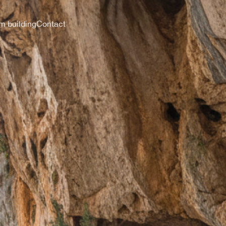
m building
Contact