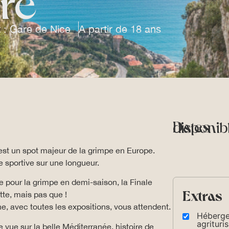
ure
 : Gare de Nice
A partir de 18 ans
Dates dispon
 est un spot majeur de la grimpe en Europe.
e sportive sur une longueur.
 pour la grimpe en demi-saison, la Finale
Extras
tte, mais pas que !
e, avec toutes les expositions, vous attendent.
Héberge
agritur
e vue sur la belle Méditerranée, histoire de