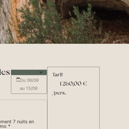
ibles
Tarif
Du 06/09
1 260,00
€
au 13/09
/pers.
ment 7 nuits en
ismo
*